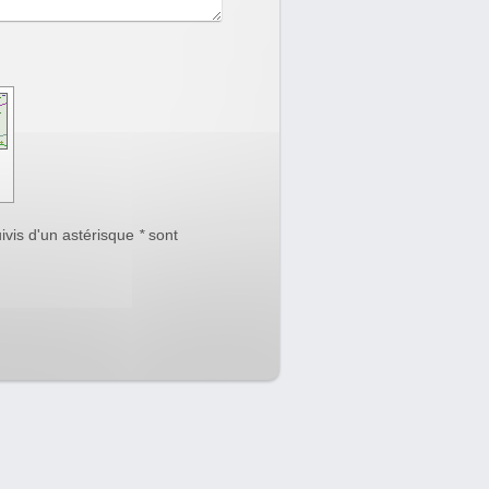
uivis d'un astérisque
*
sont